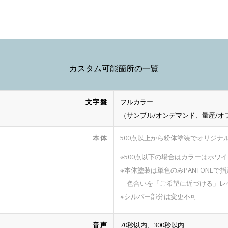
カスタム可能箇所の一覧
文字盤
フルカラー
（サンプル/オンデマンド、量産/オ
本体
500点以上から粉体塗装でオリジナ
※500点以下の場合はカラーはホワ
※本体塗装は単色のみPANTONEで
色合いを「ご希望に近づける」レ
※シルバー部分は変更不可
音声
70秒以内、300秒以内