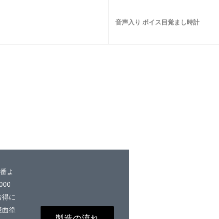
音声入り ボイス目覚まし時計
9番よ
00
お得に
表面塗
製造の流れ