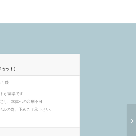
フセット）
ル可能
イトが基準です
指定可、本体への印刷不可
ベルの為、予めご了承下さい。