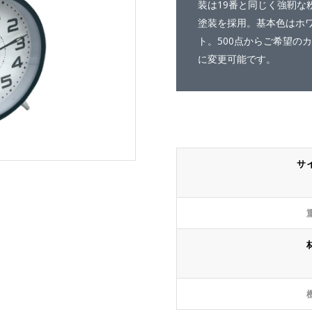
装は19番と同じく強靭な
塗装を採用。基本色はホ
ト。500点からご希望の
に変更可能です。
サ