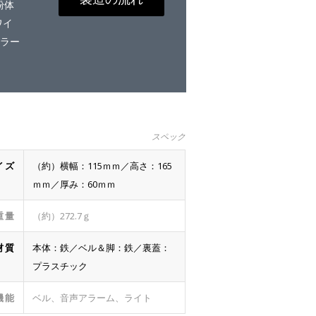
粉体
ワイ
カラー
スペック
イズ
（約）横幅：115ｍｍ／高さ：165
ｍｍ／厚み：60ｍｍ
重量
（約）272.7ｇ
材質
本体：鉄／ベル＆脚：鉄／裏蓋：
プラスチック
機能
ベル、音声アラーム、ライト