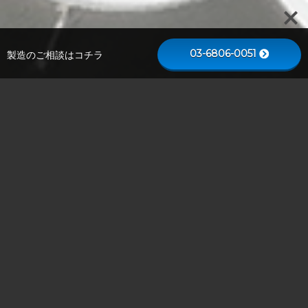
03-6806-0051
製造のご相談はコチラ
実績例
この他にショールームには200種類以上の実績例があり
ます。
All
/
企画商品
/
成功実績